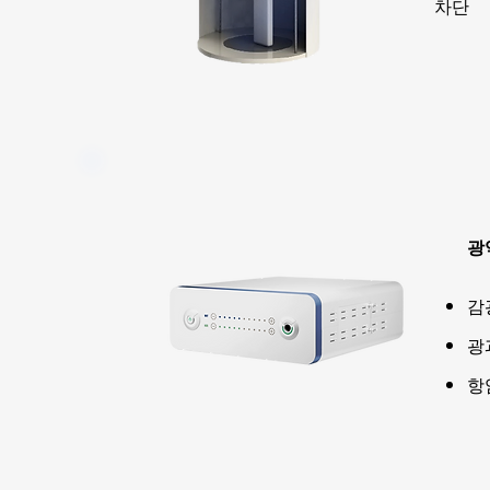
차단
광
감
광
​