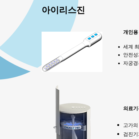
아이리스진
개인용 
세계 최
안전성
자궁경
의료기관
고가의
​검진기