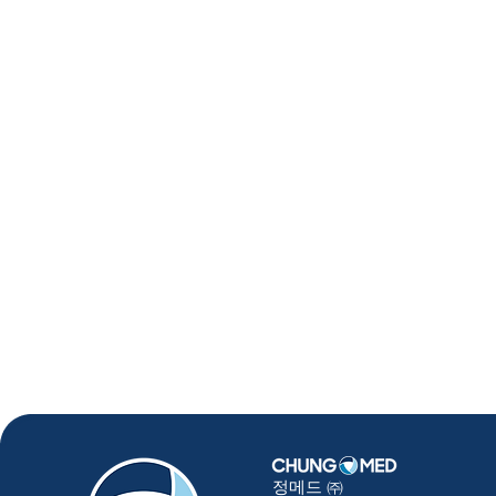
정메드 ㈜